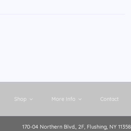
Shop
More Info
Contact
170-04 Northern Blvd., 2F, Flushing, NY 11358